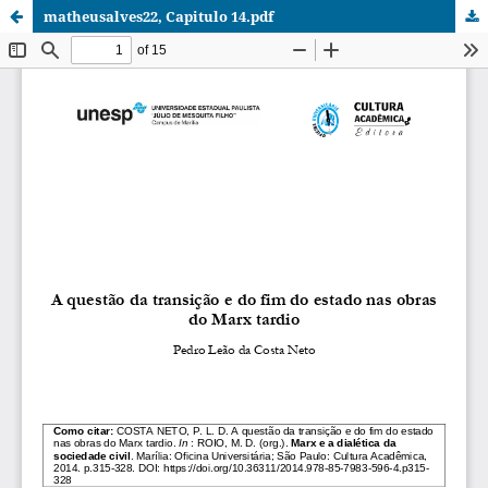
matheusalves22, Capitulo 14.pdf