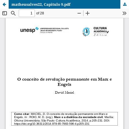
matheusalves22, Capitulo 9.pdf