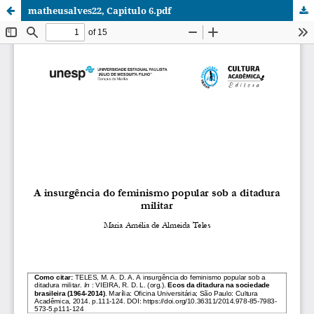
matheusalves22, Capitulo 6.pdf