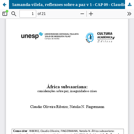
1amanda-vilela, reflexoes sobre a paz v 1 - CAP 09 - Claudio Oliveira Ribeiro; Natalia N. Fingermann.pdf