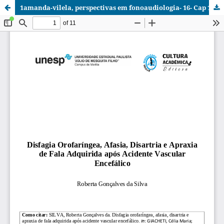
1amanda-vilela, perspectivas em fonoaudiologia- 16- Cap 15- Roberta Gonçalves da SILVA.pdf