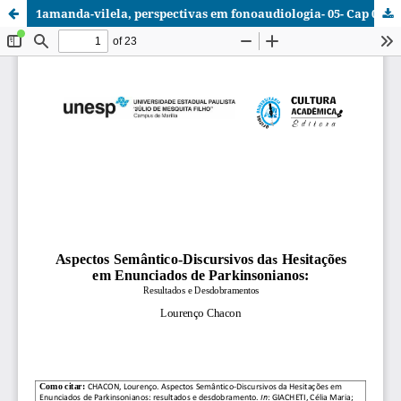
1amanda-vilela, perspectivas em fonoaudiologia- 05- Cap 04- Lourenço Chacon.pdf