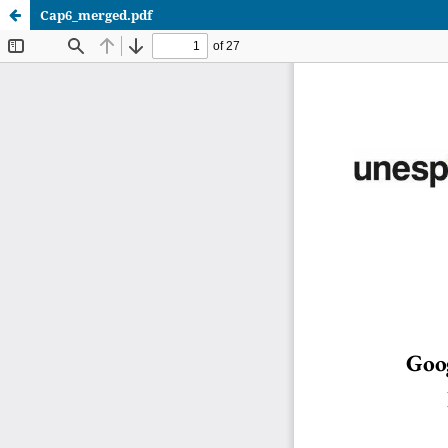
Cap6_merged.pdf