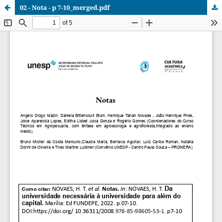
02 - Nota - p 7-10_merged.pdf