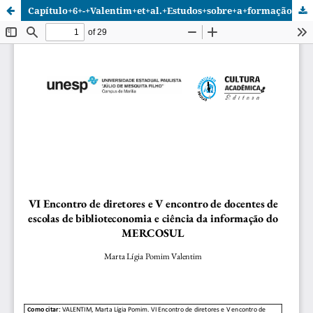
Capítulo+6+-+Valentim+et+al.+Estudos+sobre+a+formação+do+profissional+da+informação+Brasil+e+Mercosul.pdf