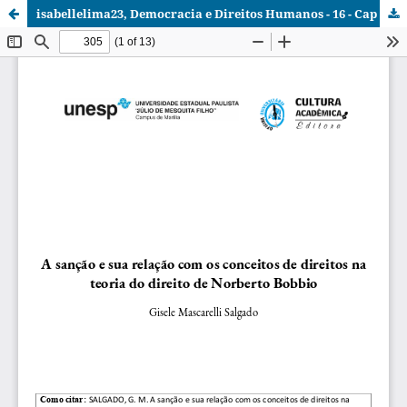
isabellelima23, Democracia e Direitos Humanos - 16 - Cap 13.pdf