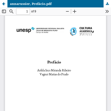
annarussier, Prefácio.pdf