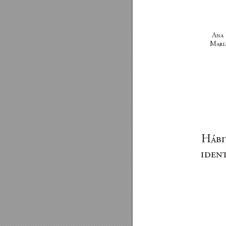
A 
M
H
