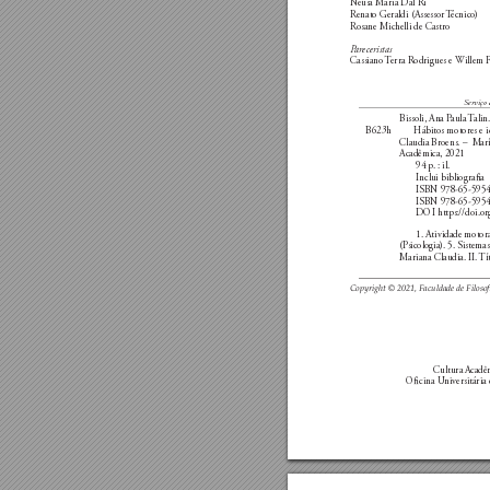
N
eusa Maria Dal Ri
Renato Geraldi (Assessor 
T
écnico)
Rosane Michelli de Castr
o
P
areceristas
Cassiano 
T
erra Rodrigues e Willem 
Serviço
Bissoli, Ana P
aula T
alin.
B623h 
      Hábitos motores e 
Claudia Broens. –  M
ar
Acadêmica, 2021 
94 p. : il.
Inclui bibliograa
ISBN 978-65-5954
ISBN 978-65-5954-
DOI https://doi.o
1. Atividade motor
(P
sicologia). 5. Sistema
Mariana Claudia. II. 
Tí
Copyright © 2021, Faculdade de Filoso
Cultura A
cadê
Ocina U
niversitária