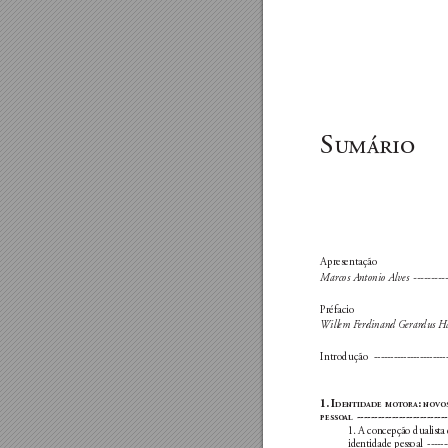
S
Apresentação
Marcos A
ntonio Alves 
 ---------
P
réfacio
Willem F
erdinand G
erar
dus H
Introdução 
 ----------------------
1. I
: 
dentIdade
mot
ora
novo
--------------------------
pesso
al
1. A concepção dualista 
identidade pessoal 
 ------