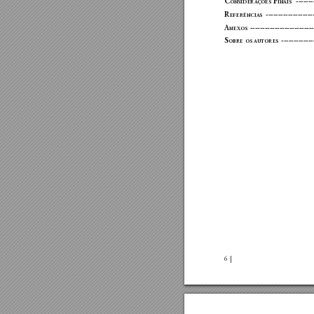
c
 F
-------
onsIderaç
ões
InaIs
r
 -------------------
eFerêncIas
a
 -------------------------
nexos
s
 ------------
obre
os
a
utores
6 |