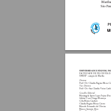
Ma
ríl
São P
a
UNIVERSIDADE EST
ADU
AL P
A
F
ACULDADE DE FILOSOFIA E C
UNESP 
 campus de Marília
-
Diretor
a
P
rof.ª Dr
.ª Claudia Regina M
osca G
Vice-Dir
etora
P
rof.ª Dr
.ª Ana Claudia Vieira Car
d
Conselho Editorial
Mariângela S
potti Lopes Fujita (P
res
Adrián Oscar D
ongo Montoya
Célia Maria Giacheti
Cláudia Regina M
osca Giroto
Marcelo F
ernandes de Oliveira
Marcos Antonio Alves