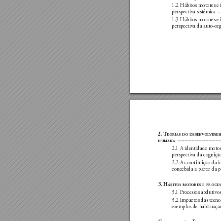
1.2 Hábitos motores e i
perspectiva sistêmica 
 -
1.3 Hábitos motores e i
perspectiva da auto-or
2. 
t
eorIas
do
desenvol
vIme
  ------------------------
humana
2.1 A identidade motor
perspectiva da cogniçã
2.2 A constituição da 
concebida a partir da p
3. h
ábIt
os
mot
ores
e
proces
3.1 P
rocessos abdutivo
3.2 Impactos das tecno
exemplos de habituação