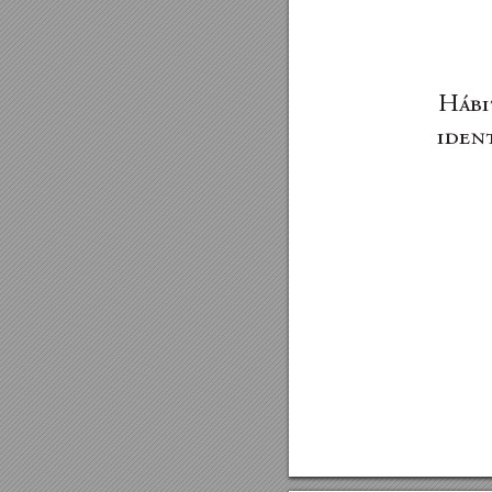
Hábi
iden