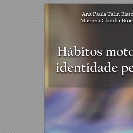
Ana Paula Talin Bisso
Hábitos motor
trabalhos 
Mariana Claudia Broe
ilosofia 
e prata, 
es e identidade pessoal 
diversos 
conjunto 
Hábitos moto
osofia e 
orial da 
s para a 
identidade pe
do corpo 
itora da 
demandas 
dos pelo 
o em que 
ias.