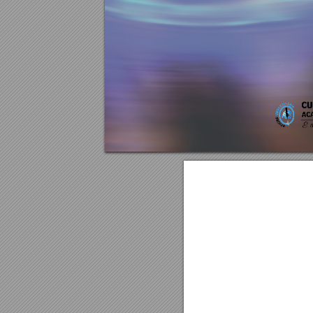
Ana Paula Talin Bissoli e Mariana Claudia Broens